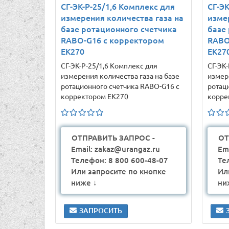
СГ-ЭК-Р-25/1,6 Комплекс для
СГ-ЭК
измерения количества газа на
изме
базе ротационного счетчика
базе
RABO-G16 с корректором
RABO
ЕК270
ЕК27
СГ-ЭК-Р-25/1,6 Комплекс для
СГ-ЭК-
измерения количества газа на базе
измер
ротационного счетчика RABO-G16 с
ротац
корректором ЕК270
корре
ОТПРАВИТЬ ЗАПРОС -
ОТ
Email: zakaz@urangaz.ru
Em
Телефон: 8 800 600-48-07
Те
Или запросите по кнопке
Ил
ниже ↓
ни
ЗАПРОСИТЬ