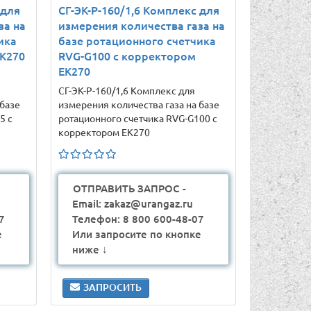
 для
СГ-ЭК-Р-160/1,6 Комплекс для
за на
измерения количества газа на
ика
базе ротационного счетчика
ЕК270
RVG-G100 с корректором
ЕК270
СГ-ЭК-Р-160/1,6 Комплекс для
 базе
измерения количества газа на базе
5 с
ротационного счетчика RVG-G100 с
корректором ЕК270
ОТПРАВИТЬ ЗАПРОС -
Email: zakaz@urangaz.ru
7
Телефон: 8 800 600-48-07
е
Или запросите по кнопке
ниже ↓
ЗАПРОСИТЬ