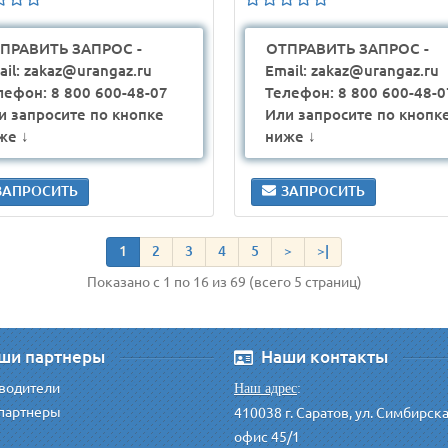
ПРАВИТЬ ЗАПРОС -
ОТПРАВИТЬ ЗАПРОС -
ail: zakaz@urangaz.ru
Email: zakaz@urangaz.ru
лефон: 8 800 600-48-07
Телефон: 8 800 600-48-0
и запросите по кнопке
Или запросите по кнопк
же ↓
ниже ↓
ЗАПРОСИТЬ
ЗАПРОСИТЬ
1
2
3
4
5
>
>|
Показано с 1 по 16 из 69 (всего 5 страниц)
ши партнеры
Наши контакты
водители
Наш адрес
:
партнеры
410038 г. Саратов, ул. Симбирск
офис 45/1