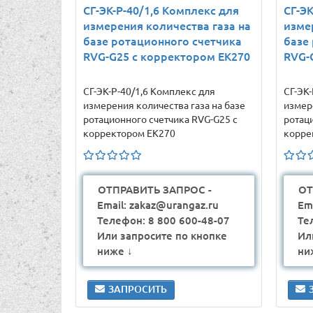
СГ-ЭК-Р-40/1,6 Комплекс для
СГ-ЭК
измерения количества газа на
изме
базе ротационного счетчика
базе
RVG-G25 с корректором ЕК270
RVG-
СГ-ЭК-Р-40/1,6 Комплекс для
СГ-ЭК-
измерения количества газа на базе
измер
ротационного счетчика RVG-G25 с
ротац
корректором ЕК270
корре
ОТПРАВИТЬ ЗАПРОС -
ОТ
Email: zakaz@urangaz.ru
Em
Телефон: 8 800 600-48-07
Те
Или запросите по кнопке
Ил
ниже ↓
ни
ЗАПРОСИТЬ