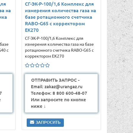
для
СГ-ЭК-Р-100/1,6 Комплекс для
за на
измерения количества газа на
ика
базе ротационного счетчика
RABO-G65 с корректором
ЕК270
СГ-ЭК-Р-100/1,6 Комплекс для
 базе
измерения количества газа на базе
40 с
ротационного счетчика RABO-G65 с
корректором ЕК270
ОТПРАВИТЬ ЗАПРОС -
Email: zakaz@urangaz.ru
7
Телефон: 8 800 600-48-07
е
Или запросите по кнопке
ниже ↓
ЗАПРОСИТЬ