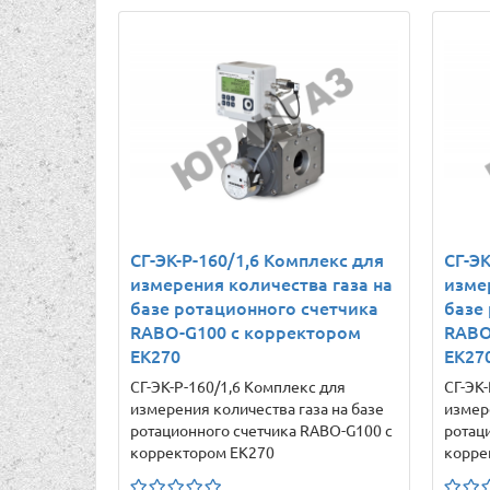
СГ-ЭК-Р-160/1,6 Комплекс для
СГ-ЭК
измерения количества газа на
изме
базе ротационного счетчика
базе
RABO-G100 с корректором
RABO
ЕК270
ЕК27
СГ-ЭК-Р-160/1,6 Комплекс для
СГ-ЭК
измерения количества газа на базе
измер
ротационного счетчика RABO-G100 с
ротац
корректором ЕК270
корре