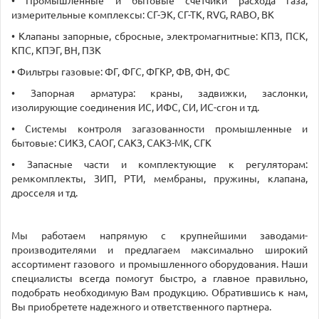
• Промышленные и бытовые счетчики расхода газа,
измерительные комплексы: СГ-ЭК, СГ-ТК, RVG, RABO, BK
• Клапаны запорные, сбросные, электромагнитные: КПЗ, ПСК,
КПС, КПЭГ, ВН, ПЗК
• Фильтры газовые: ФГ, ФГС, ФГКР, ФВ, ФН, ФС
• Запорная арматура: краны, задвижки, заслонки,
изолирующие соединения ИС, ИФС, СИ, ИС-сгон и тд.
• Системы контроля загазованности промышленные и
бытовые: СИКЗ, САОГ, САКЗ, САКЗ-МК, СГК
• Запасные части и комплектующие к регуляторам:
ремкомплекты, ЗИП, РТИ, мембраны, пружины, клапана,
дросселя и тд.
Мы работаем напрямую с крупнейшими заводами-
производителями и предлагаем максимально широкий
ассортимент газового и промышленного оборудования. Наши
специалисты всегда помогут быстро, а главное правильно,
подобрать необходимую Вам продукцию. Обратившись к нам,
Вы приобретете надежного и ответственного партнера.