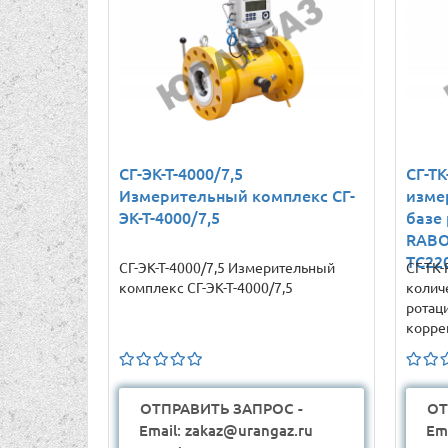
СГ-ЭК-Т-4000/7,5
СГ-ТК
Измерительный комплекс СГ-
изме
ЭК-Т-4000/7,5
базе
RABO
ТС22
СГ-ЭК-Т-4000/7,5 Измерительный
СГ-ТК
комплекс СГ-ЭК-Т-4000/7,5
количе
ротац
корре
ОТПРАВИТЬ ЗАПРОС -
ОТ
Email: zakaz@urangaz.ru
Em