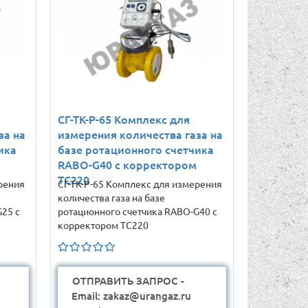
СГ-ТК-Р-65 Комплекс для
за на
измерения количества газа на
ика
базе ротационного счетчика
RABO-G40 с корректором
ТС220
рения
СГ-ТК-Р-65 Комплекс для измерения
количества газа на базе
25 с
ротационного счетчика RABO-G40 с
корректором ТС220
ОТПРАВИТЬ ЗАПРОС -
Email: zakaz@urangaz.ru