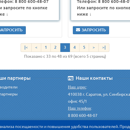
лефон: 8 800 600-48-07
Телефон: 8 800 600-48-0
и запросите по кнопке
Или запросите по кнопк
же ↓
ниже ↓
ЗАПРОСИТЬ
ЗАПРОСИТЬ
|<
<
1
2
3
4
5
>
>|
Показано с 33 по 48 из 69 (всего 5 страниц)
ши партнеры
Наши контакты
водители
Наш адрес
:
партнеры
410038 г. Саратов, ул. Симбирск
офис 45/1
Наш телефон
:
8 800 600-48-07
zakaz@urangaz.ru
Сделать заказ
:
 анализа посещаемости и повышения удобства пользователей. Прод
info@urangaz.ru
Общие вопросы
: