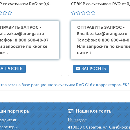
Р со счетчиком RVG: от 0,6 ..
СГ-ЭК-Р со счетчиком RVG: от 0,6
ПРАВИТЬ ЗАПРОС -
ОТПРАВИТЬ ЗАПРОС -
ail: zakaz@urangaz.ru
Email: zakaz@urangaz.ru
лефон: 8 800 600-48-07
Телефон: 8 800 600-48-0
и запросите по кнопке
Или запросите по кнопк
же ↓
ниже ↓
ЗАПРОСИТЬ
ЗАПРОСИТЬ
тва газа на базе ротационного счетчика RVG-G16 с корректором ЕК
ши партнеры
Наши контакты
водители
Наш адрес
:
партнеры
410038 г. Саратов, ул. Симбирск