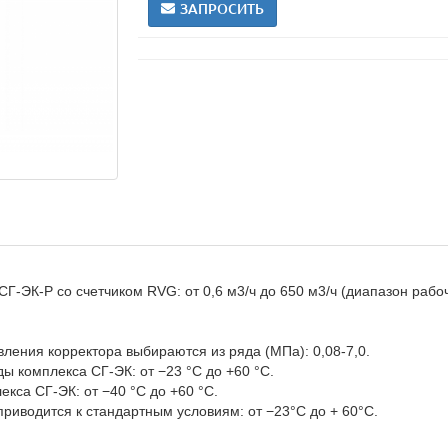
ЗАПРОСИТЬ
Г-ЭК-Р со счетчиком RVG: от 0,6 м3/ч до 650 м3/ч (диапазон рабо
ения корректора выбираются из ряда (МПа): 0,08-7,0.
 комплекса СГ-ЭК: от −23 °С до +60 °С.
са СГ-ЭК: от −40 °С до +60 °С.
приводится к стандартным условиям: от −23°С до + 60°С.
_____________________________