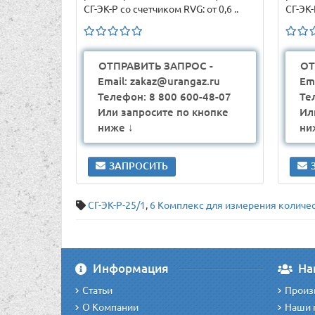
СГ-ЭК-Р со счетчиком RVG: от 0,6 ..
СГ-ЭК-
ОТПРАВИТЬ ЗАПРОС -
ОТ
Email: zakaz@urangaz.ru
Em
Телефон: 8 800 600-48-07
Те
Или запросите по кнопке
Ил
ниже ↓
ни
ЗАПРОСИТЬ
СГ-ЭК-Р-25/1
,
6 Комплекс для измерения количес
Информация
На
Статьи
Произ
О Компании
Наши 