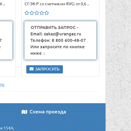
 ..
СГ-ЭК-Р со счетчиком RVG: от 0,6 ..
ОТПРАВИТЬ ЗАПРОС -
Email: zakaz@urangaz.ru
7
Телефон: 8 800 600-48-07
е
Или запросите по кнопке
ниже ↓
ЗАПРОСИТЬ
270
Схема проезда
ая 154А,