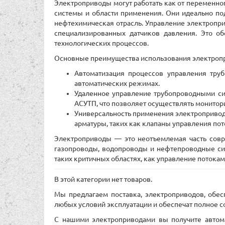
Электроприводы могут работать как от переменного
системы и области применения. Они идеально по
нефтехимическая отрасль. Управление электропри
специализированных датчиков давления. Это об
технологических процессов.
Основные преимущества использования электропр
Автоматизация процессов управления тру
автоматических режимах.
Удаленное управление трубопроводными си
АСУТП, что позволяет осуществлять монитори
Универсальность применения электропривод
арматуры, таких как клапаны управления пот
Электроприводы — это неотъемлемая часть сов
газопроводы, водопроводы и нефтепроводные си
таких критичных областях, как управление потокам
В этой категории нет товаров.
Мы предлагаем поставка, электроприводов, обе
любых условий эксплуатации и обеспечат полное с
С нашими электроприводами вы получите автома