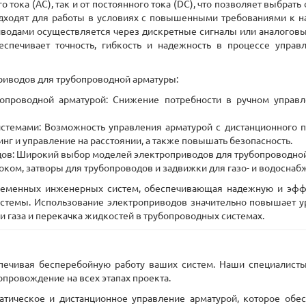
 тока (AC), так и от постоянного тока (DC), что позволяет выбра
дходят для работы в условиях с повышенными требованиями к над
водами осуществляется через дискретные сигналы или аналоговы
еспечивает точность, гибкость и надежность в процессе упра
иводов для трубопроводной арматуры:
бопроводной арматурой: Снижение потребности в ручном управ
стемами: Возможность управления арматурой с дистанционного п
нг и управление на расстоянии, а также повышать безопасность.
ов: Широкий выбор моделей электроприводов для трубопроводной 
оком, затворы для трубопроводов и задвижки для газо- и водоснаб
ременных инженерных систем, обеспечивающая надежную и эффе
стемы. Использование электроприводов значительно повышает ур
и газа и перекачка жидкостей в трубопроводных системах.
спечивая бесперебойную работу ваших систем. Наши специалисты
опровождение на всех этапах проекта.
тическое и дистанционное управление арматурой, которое обесп