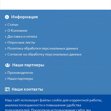
Информация
Статьи
О Компании
Доставка и оплата
Опросные листы
Политика обработки персональных данных
Согласие на обработку персональных данных
Наши партнеры
Производители
Наши партнеры
Наши контакты
Наш адрес
:
Наш сайт использует файлы cookie для корректной работы,
410038 г. Саратов, ул. Симбирская 154А, офис 45/1
анализа посещаемости и повышения удобства
Наш телефон
:
пользователей. Продолжая использование сайта, вы