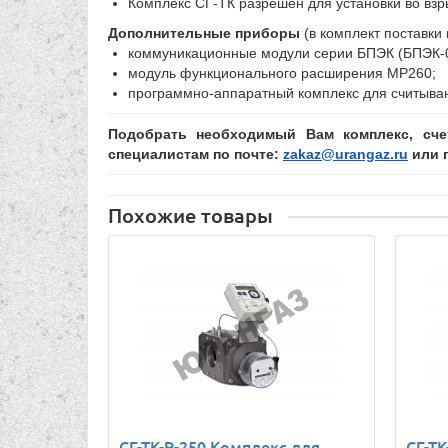
Комплекс СГ-ТК разрешён для установки во взр
Дополнительные приборы
(в комплект поставки 
коммуникационные модули серии БПЭК (БПЭК-0
модуль функционального расширения МР260;
программно-аппаратный комплекс для считыва
Подобрать необходимый Вам комплекс, сче
специалистам по почте:
zakaz@urangaz.ru
или п
Похожие товары
СГ-ТК-Р-250 Комплекс для
СГ-ТК