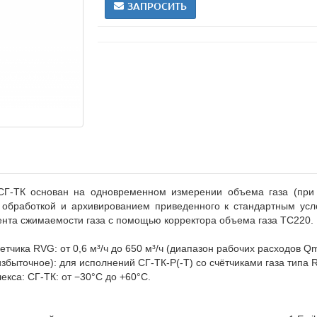
ЗАПРОСИТЬ
СГ-ТК основан на одновременном измерении объема газа (при 
обработкой и архивированием приведенного к стандартным усл
нта сжимаемости газа с помощью корректора объема газа ТС220.
етчика RVG: от 0,6 м³/ч до 650 м³/ч (диапазон рабочих расходов Q
збыточное): для исполнений СГ-ТК-Р(-Т) со счётчиками газа типа 
кса: СГ-ТК: от −30°C до +60°C.