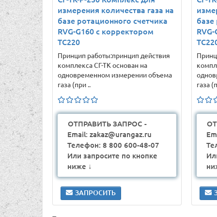
измерения количества газа на
изме
базе ротационного счетчика
базе
RVG-G160 с корректором
RVG-
ТС220
ТС22
Принцип работы:принцип действия
Принц
комплекса СГ-ТК основан на
компл
одновременном измерении объема
однов
газа (при ..
газа (п
ОТПРАВИТЬ ЗАПРОС -
ОТ
Email: zakaz@urangaz.ru
Em
Телефон: 8 800 600-48-07
Те
Или запросите по кнопке
Ил
ниже ↓
ни
ЗАПРОСИТЬ