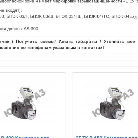
ывоопасной зоне и имеет маркировку взрывозащищенности «1 Ex ib
не входят):
3, БПЭК-03/Т, БПЭК-03/Ш, БПЭК-03/ТШ, БПЭК-04/ТС, БПЭК-04Ех);
ния данных AS-300.
тчик / Получить схемы/ Узнать габариты / Уточнить вс
озвонив по телефонам указанным в контактах!
-Р-400 Комплекс для
СГ-ТК-Р-650 Комплекс для