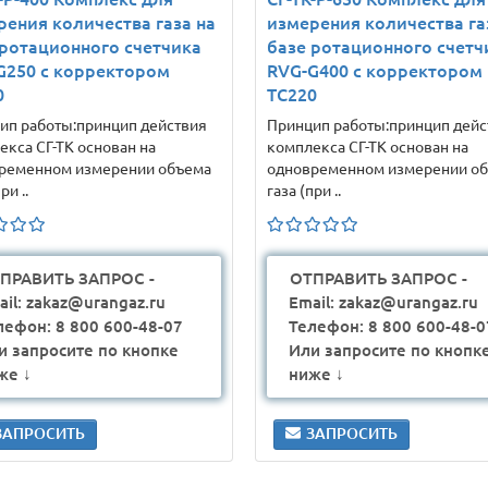
рения количества газа на
измерения количества га
 ротационного счетчика
базе ротационного счетч
G250 с корректором
RVG-G400 с корректором
0
ТС220
ип работы:принцип действия
Принцип работы:принцип дейс
екса СГ-ТК основан на
комплекса СГ-ТК основан на
ременном измерении объема
одновременном измерении о
ри ..
газа (при ..
ПРАВИТЬ ЗАПРОС -
ОТПРАВИТЬ ЗАПРОС -
ail: zakaz@urangaz.ru
Email: zakaz@urangaz.ru
лефон: 8 800 600-48-07
Телефон: 8 800 600-48-0
и запросите по кнопке
Или запросите по кнопк
же ↓
ниже ↓
ЗАПРОСИТЬ
ЗАПРОСИТЬ