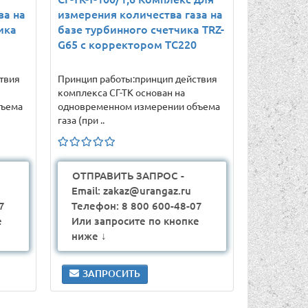
за на
измерения количества газа на
ика
базе турбинного счетчика TRZ-
G65 с корректором ТС220
твия
Принцип работы:принцип действия
комплекса СГ-ТК основан на
бъема
одновременном измерении объема
газа (при ..
ОТПРАВИТЬ ЗАПРОС -
Email: zakaz@urangaz.ru
7
Телефон: 8 800 600-48-07
е
Или запросите по кнопке
ниже ↓
ЗАПРОСИТЬ