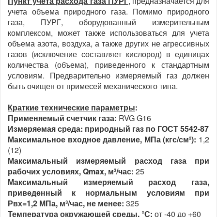
Пункт учета расхода газа ПУРГ
, предназначается для
учета объема природного газа. Помимо природного
газа, ПУРГ, оборудованный измерительным
комплексом, может также использоваться для учета
объема азота, воздуха, а также других не агрессивных
газов (исключение составляет кислород) в единицах
количества (объема), приведенного к стандартным
условиям. Предварительно измеряемый газ должен
быть очищен от примесей механического типа.
Краткие технические параметры
:
Применяемый счетчик газа:
RVG G16
Измеряемая среда: природный газ по ГОСТ 5542-87
Максимальное входное давление, МПа (кгс/см²):
1,2
(12)
Максимальный измеряемый расход газа при
рабочих условиях, Qmax, м³/час:
25
Максимальный измеряемый расход газа,
приведенный к нормальным условиям при
Рвх=1,2 МПа, м³/час, не менее:
325
Температура окружающей среды, °С:
от -40 до +60