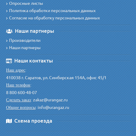
Опросные листы
Политика обработки персональных данных
Согласие на обработку персональных данных
Наши партнеры
Производители
Наши партнеры
Наши контакты
Наш адрес
:
410038 г. Саратов, ул. Симбирская 154А, офис 45/1
Наш телефон
:
8 800 600-48-07
zakaz@urangaz.ru
Сделать заказ
:
info@urangaz.ru
Общие вопросы
:
Схема проезда