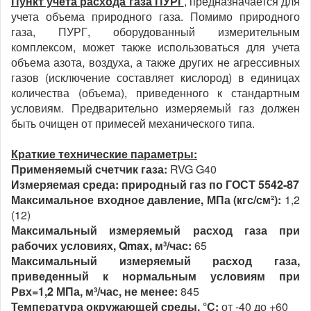
Пункт учета расхода газа ПУРГ
, предназначается для
учета объема природного газа. Помимо природного
газа, ПУРГ, оборудованный измерительным
комплексом, может также использоваться для учета
объема азота, воздуха, а также других не агрессивных
газов (исключение составляет кислород) в единицах
количества (объема), приведенного к стандартным
условиям. Предварительно измеряемый газ должен
быть очищен от примесей механического типа.
Краткие технические параметры
:
Применяемый счетчик газа:
RVG G40
Измеряемая среда: природный газ по ГОСТ 5542-87
Максимальное входное давление, МПа (кгс/см²):
1,2
(12)
Максимальный измеряемый расход газа при
рабочих условиях, Qmax, м³/час:
65
Максимальный измеряемый расход газа,
приведенный к нормальным условиям при
Рвх=1,2 МПа, м³/час, не менее:
845
Температура окружающей среды, °С:
от -40 до +60