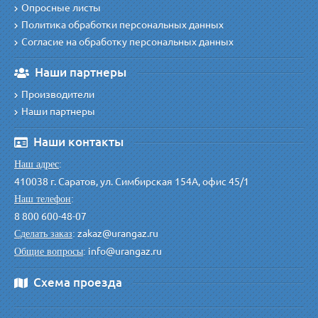
Опросные листы
Политика обработки персональных данных
Согласие на обработку персональных данных
Наши партнеры
Производители
Наши партнеры
Наши контакты
Наш адрес
:
410038 г. Саратов, ул. Симбирская 154А, офис 45/1
Наш телефон
:
8 800 600-48-07
zakaz@urangaz.ru
Сделать заказ
:
info@urangaz.ru
Общие вопросы
:
Схема проезда