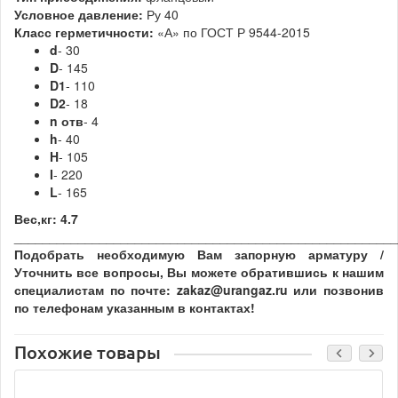
Условное давление:
Ру 40
Класс герметичности:
«А» по
ГОСТ Р 9544-2015
d
- 30
D
- 145
D1
- 110
D2
- 18
n
отв
- 4
h
- 40
H
- 105
I
- 220
L
- 165
Вес,кг:
4.7
______________________________________________________
Подобрать необходимую Вам запорную арматуру /
Уточнить все вопросы, Вы можете обратившись к нашим
специалистам по почте: zakaz@urangaz.ru или позвонив
по телефонам указанным в контактах!
Похожие товары