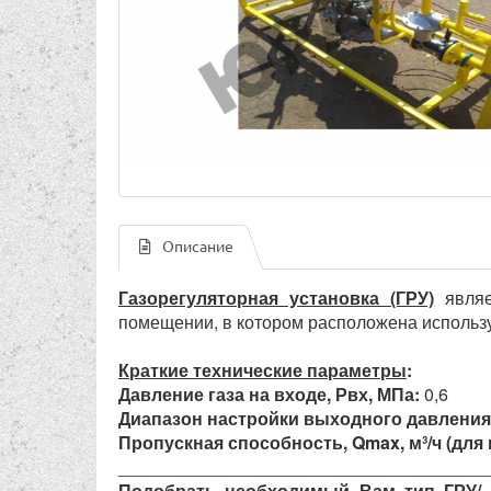
Описание
Газорегуляторная установка (ГРУ)
являе
помещении, в котором расположена использ
Краткие технические параметры
:
Давление газа на входе, Рвх, МПа:
0,6
Диапазон настройки выходного давления,
Пропускная способность, Qmax, м³/ч (для г
_____________________________________
Подобрать необходимый Вам тип ГРУ/ 