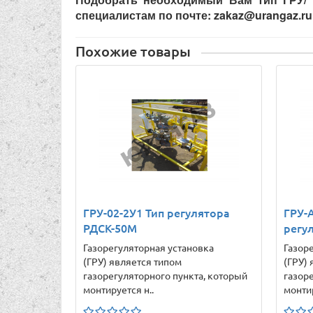
специалистам по почте: zakaz@urangaz.r
Похожие товары
ГРУ-02-2У1 Тип регулятора
ГРУ-А
РДСК-50М
регул
Газорегуляторная установка
Газор
(ГРУ) является типом
(ГРУ)
газорегуляторного пункта, который
газор
монтируется н..
монтир