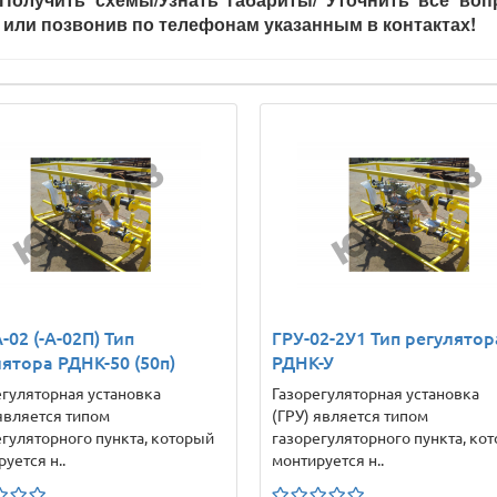
u или позвонив по телефонам указанным в контактах!
-02 (-А-02П) Тип
ГРУ-02-2У1 Тип регулятор
ятора РДНК-50 (50п)
РДНК-У
егуляторная установка
Газорегуляторная установка
 является типом
(ГРУ) является типом
егуляторного пункта, который
газорегуляторного пункта, ко
уется н..
монтируется н..