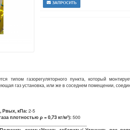
ЗАПРОСИТЬ
тся типом газорегуляторного пункта, который монтиру
ующая газ установка, или же в соседнем помещении, соед
 Рвых, кПа:
2-5
аза плотностью ρ = 0,73 кг/м³):
500
__________________________________
Получить схемы/Узнать габариты/ Уточнить все во