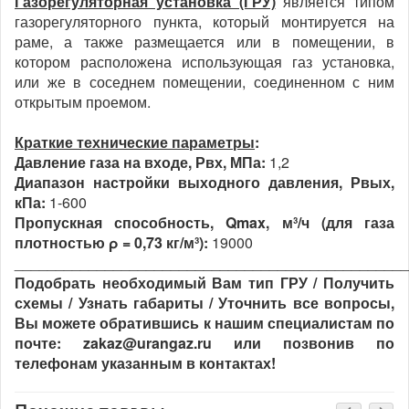
Газорегуляторная установка (ГРУ)
является типом
газорегуляторного пункта, который монтируется на
раме, а также размещается или в помещении, в
котором расположена использующая газ установка,
или же в соседнем помещении, соединенном с ним
открытым проемом.
Краткие технические параметры
:
Давление газа на входе, Рвх, МПа:
1,2
Диапазон настройки выходного давления, Рвых,
кПа:
1-600
Пропускная способность, Qmax, м³/ч (для газа
плотностью ρ = 0,73 кг/м³):
19000
________________________________________________
Подобрать необходимый Вам тип ГРУ / Получить
схемы / Узнать габариты / Уточнить все вопросы,
Вы можете обратившись к нашим специалистам по
почте: zakaz@urangaz.ru или позвонив по
телефонам указанным в контактах!