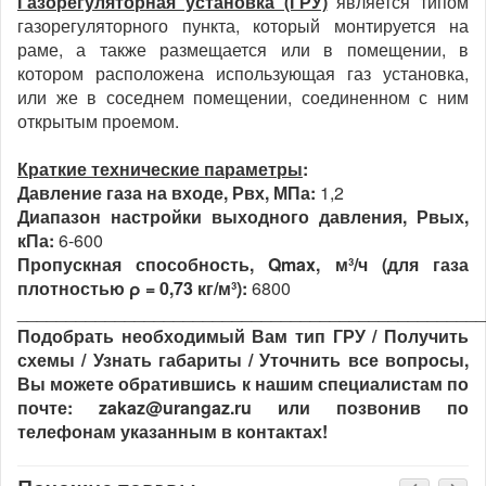
Газорегуляторная установка (ГРУ)
является типом
газорегуляторного пункта, который монтируется на
раме, а также размещается или в помещении, в
котором расположена использующая газ установка,
или же в соседнем помещении, соединенном с ним
открытым проемом.
Краткие технические параметры
:
Давление газа на входе, Рвх, МПа:
1,2
Диапазон настройки выходного давления, Рвых,
кПа:
6-600
Пропускная способность, Qmax, м³/ч (для газа
плотностью ρ = 0,73 кг/м³):
6800
________________________________________________
Подобрать необходимый Вам тип ГРУ / Получить
схемы / Узнать габариты / Уточнить все вопросы,
Вы можете обратившись к нашим специалистам по
почте: zakaz@urangaz.ru или позвонив по
телефонам указанным в контактах!