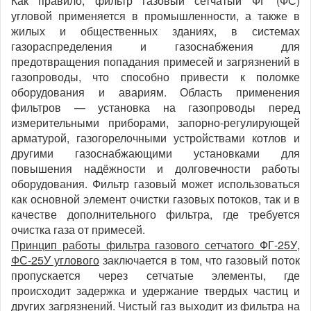
Как правило, фильтр газовый сетчатый ФГ (ФС)
угловой применяется в промышленности, а также в
жилых и общественных зданиях, в системах
газораспределения и газоснабжения для
предотвращения попадания примесей и загрязнений в
газопроводы, что способно привести к поломке
оборудования и авариям.
Область применения
фильтров — установка на газопроводы перед
измерительными приборами, запорно-регулирующей
арматурой, газогорелочными устройствами котлов и
другими газоснабжающими установками для
повышения надёжности и долговечности работы
оборудования.
Фильтр газовый
может использоваться
как основной элемент очистки газовых потоков, так и в
качестве дополнительного фильтра,
где требуется
очистка газа от примесей.
Принцип работы фильтра газового сетчатого ФГ-25У,
ФС-25У углового
заключается в том, что газовый поток
пропускается через сетчатые элементы, где
происходит задержка и удержание твердых частиц и
других загрязнений. Чистый газ выходит из фильтра на