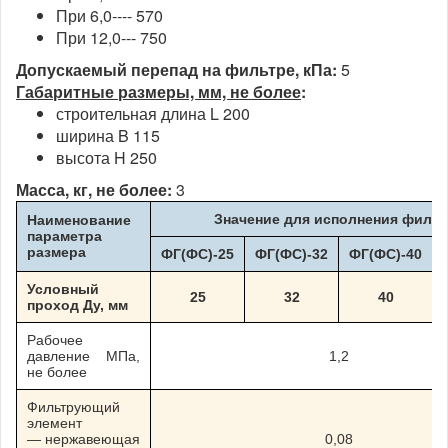
При 6,0---- 570
При 12,0--- 750
Допускаемый перепад на фильтре, кПа:
5
Габаритные размеры, мм, не более
:
строительная длина L 200
ширина B 115
высота H 250
Масса, кг, не более:
3
Значение для исполнения фильт
Наименование
параметра
размера
ФГ(ФС)-25
ФГ(ФС)-32
ФГ(ФС)-40
Условный
25
32
40
проход Ду, мм
Рабочее
давление МПа,
1,2
не более
Фильтрующий
элемент
— нержавеющая
0,08