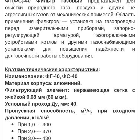
ФГ(ФС)-40 Фильтр газовый
предназначен для
очистки природного газа, воздуха и других не
агрессивных газов от механических примесей. Область
применения фильтров — установка на газопроводы
перед измерительными приборами, запорно-
регулирующей арматурой, газогорелочными
устройствами котлов и другими газоснабжающими
установками для повышения надёжности и
долговечности работы оборудования.
Краткие технические характеристики
:
Наименование:
ФГ-40, ФС-40
Материал корпуса:
алюминий.
Фильтрующий элемент:
нержавеющая сетка с
ячейкой 0,08 мм (80 мкм).
Условный проход Ду, мм:
40
3
Пропускная способность, м
/ч, при входном
2
давлении, кгс/см
При 1,0---- 300
При 2,0---- 370
При 3,0---- 430