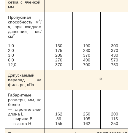
сетка с ячейкой,
мм
Пропускная
3
способность, м
/
ч, при входном
давлении, кгс/
2
см
1,0
130
190
300
2,0
175
280
370
3,0
205
370
430
6,0
270
490
570
12,0
370
700
750
Допускаемый
5
перепад на
фильтре, кПа
Габаритные
размеры, мм, не
более
— строительная
длина L
162
250
200
— ширина B
86
105
115
— высота H
155
162
250