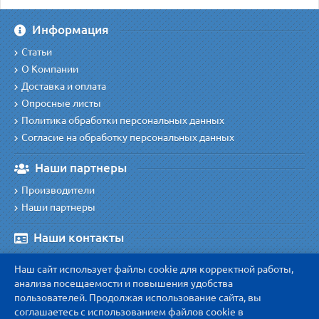
Информация
Статьи
О Компании
Доставка и оплата
Опросные листы
Политика обработки персональных данных
Согласие на обработку персональных данных
Наши партнеры
Производители
Наши партнеры
Наши контакты
Наш адрес
:
Наш сайт использует файлы cookie для корректной работы,
410038 г. Саратов, ул. Симбирская 154А, офис 45/1
анализа посещаемости и повышения удобства
Наш телефон
:
пользователей. Продолжая использование сайта, вы
соглашаетесь с использованием файлов cookie в
8 800 600-48-07