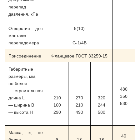
перепад
давления, кПа
Отверстия для
5(10)
монтажа
перепадомера
G-1/4B
Присоединение
Фланцевое ГОСТ 33259-15
Габаритные
размеры, мм,
не более
480
— строительная
350
длина L
210
270
320
530
— ширина B
160
210
244
— высота H
290
490
580
Масса, кг, не
40
более
8
13
18