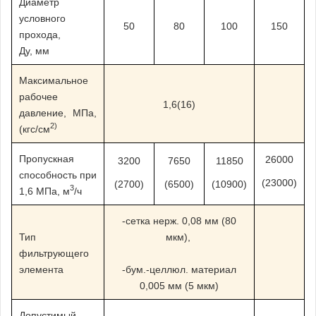
Диаметр
условного
50
80
100
150
прохода,
Ду, мм
Максимальное
рабочее
1,6(16)
давление, МПа,
2)
(кгс/см
Пропускная
26000
3200
7650
11850
способность при
(23000)
(2700)
(6500)
(10900)
3
1,6 МПа, м
/ч
-сетка нерж. 0,08 мм (80
Тип
мкм),
фильтрующего
элемента
-бум.-целлюл. материал
0,005 мм (5 мкм)
Допустимый