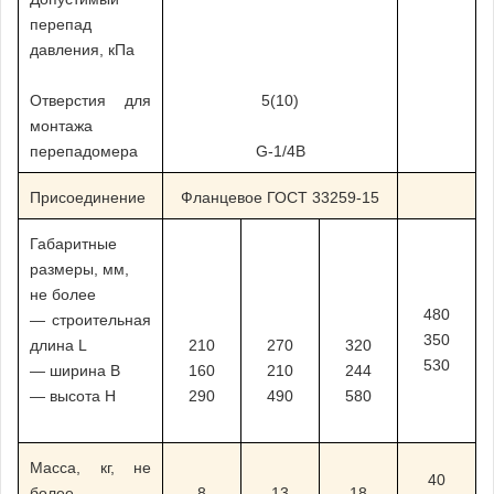
перепад
давления, кПа
Отверстия для
5(10)
монтажа
перепадомера
G-1/4B
Присоединение
Фланцевое ГОСТ 33259-15
Габаритные
размеры, мм,
не более
480
— строительная
350
длина L
210
270
320
530
— ширина B
160
210
244
— высота H
290
490
580
Масса, кг, не
40
более
8
13
18