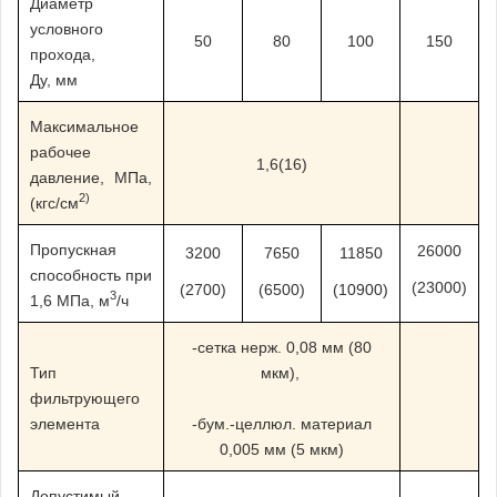
Диаметр
условного
50
80
100
150
прохода,
Ду, мм
Максимальное
рабочее
1,6(16)
давление, МПа,
2)
(кгс/см
Пропускная
26000
3200
7650
11850
способность при
(23000)
(2700)
(6500)
(10900)
3
1,6 МПа, м
/ч
-сетка нерж. 0,08 мм (80
Тип
мкм),
фильтрующего
элемента
-бум.-целлюл. материал
0,005 мм (5 мкм)
Допустимый