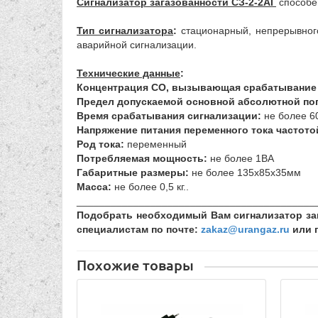
Сигнализатор загазованности
СЗ-2-2АГ
способе
Тип сигнализатора
:
стационарный, непрерывног
аварийной сигнализации.
Технические данные
:
Концентрация СО, вызывающая срабатывание 
Предел допускаемой основной абсолютной по
Время срабатывания сигнализации:
не более 6
Напряжение питания переменного тока частотой
Род тока:
переменный
Потребляемая мощность:
не более 1ВА
Габаритные размеры:
не более 135х85х35мм
Масса:
не более 0,5 кг..
__________________________________________
Подобрать необходимый Вам сигнализатор заг
специалистам по почте:
zakaz@urangaz.ru
или п
Похожие товары