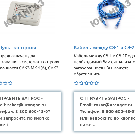
 Пульт контроля
Кабель между СЗ-1 и СЗ-2
 предназначен для
Кабель между СЗ-1 и СЗ-2Подо
ьзования в системах контроля
необходимый Вам сигнализат
ванности САКЗ-МК-1(А), САКЗ..
загазованности, Вы можете
обратившись..
ПРАВИТЬ ЗАПРОС -
ОТПРАВИТЬ ЗАПРОС -
ail: zakaz@urangaz.ru
Email: zakaz@urangaz.ru
лефон: 8 800 600-48-07
Телефон: 8 800 600-48-0
и запросите по кнопке
Или запросите по кнопк
же ↓
ниже ↓