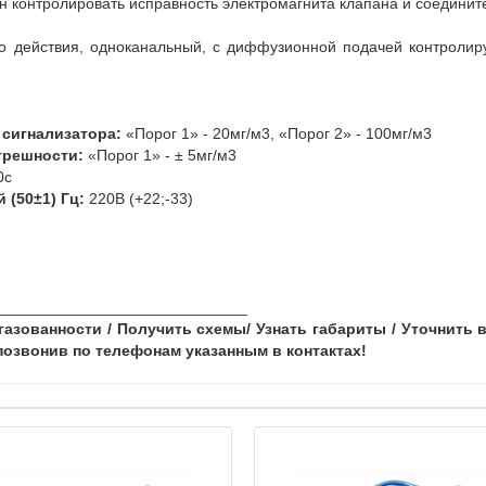
н контролировать исправность электромагнита клапана и соединит
о действия, одноканальный, с диффузионной подачей контроли
сигнализатора:
«Порог 1» - 20мг/м3, «Порог 2» - 100мг/м3
грешности:
«Порог 1» - ± 5мг/м3
0с
 (50±1) Гц:
220В (+22;-33)
_____________________________
азованности / Получить схемы/ Узнать габариты / Уточнить
озвонив по телефонам указанным в контактах!