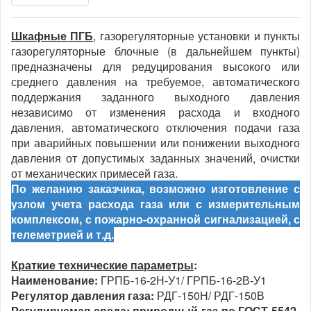
Шкафные ПГБ
, газорегуляторные установки и пункты
газорегуляторные блочные (в дальнейшем пункты)
предназначены для редуцирования высокого или
среднего давления на требуемое, автоматического
поддержания заданного выходного давления
независимо от изменения расхода и входного
давления, автоматического отключения подачи газа
при аварийных повышении или понижении выходного
давления от допустимых заданных значений, очистки
от механических примесей газа.
По желанию заказчика, возможно изготовление с
узлом учета расхода газа или с измерительным
комплексом, с пожарно-охранной сигнализацией, с
телеметрией и т.д.
Краткие технические параметры
:
Наименование:
ГРПБ-16-2Н-У1/ ГРПБ-16-2В-У1
Регулятор давления газа:
РДГ-150Н/ РДГ-150В
Регулируемая среда:
природный газ по ГОСТ 5542-