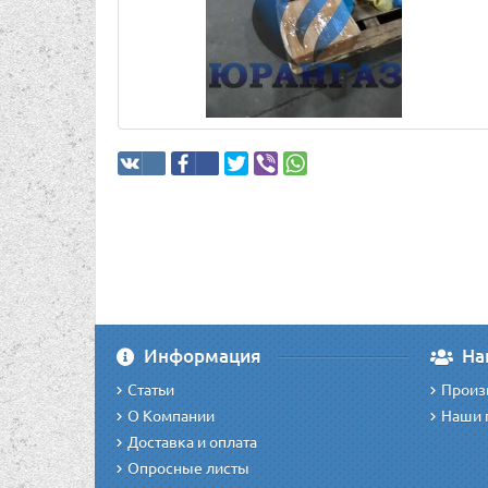
Информация
На
Статьи
Произ
О Компании
Наши 
Доставка и оплата
Опросные листы