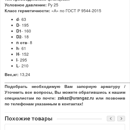
Условное давление:
Ру 25
Класс герметичности:
«А» по
ГОСТ Р 9544-2015
d
- 63
D
- 195
D1
- 160
D2
- 18
n
отв
- 8
h
- 61
H
- 152
I
- 295
L
- 210
Вес,кг:
13,24
______________________________________________________
Подобрать необходимую Вам запорную арматуру /
Уточнить все вопросы, Вы можете обратившись к нашим
специалистам по почте: zakaz@urangaz.ru или позвонив
по телефонам указанным в контактах!
Похожие товары