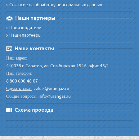
Согласие на обработку персональных данных
Наши партнеры
Производители
Наши партнеры
Наши контакты
Наш адрес
:
410038 г. Саратов, ул. Симбирская 154А, офис 45/1
Наш телефон
:
8 800 600-48-07
zakaz@urangaz.ru
Сделать заказ
:
info@urangaz.ru
Общие вопросы
:
Схема проезда