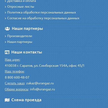
Доставка и оплата
Опросные листы
Политика обработки персональных данных
Согласие на обработку персональных данных
Наши партнеры
Производители
Наши партнеры
Наши контакты
Наш адрес
:
410038 г. Саратов, ул. Симбирская 154А, офис 45/1
Наш телефон
:
8 800 600-48-07
zakaz@urangaz.ru
Сделать заказ
:
info@urangaz.ru
Общие вопросы
:
Схема проезда