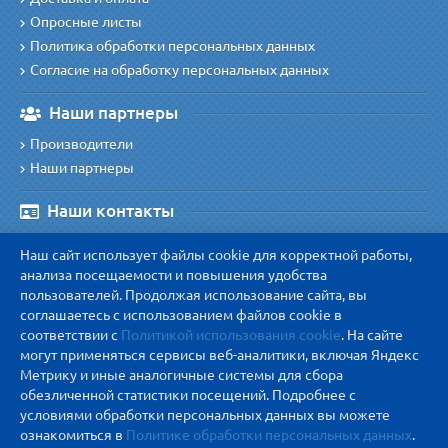
Опросные листы
Политика обработки персональных данных
Согласие на обработку персональных данных
Наши партнеры
Производители
Наши партнеры
Наши контакты
Наш адрес
:
Наш сайт использует файлы cookie для корректной работы,
410038 г. Саратов, ул. Симбирская 154А, офис 45/1
анализа посещаемости и повышения удобства
Наш телефон
:
пользователей. Продолжая использование сайта, вы
соглашаетесь с использованием файлов cookie в
8 800 600-48-07
соответствии с
Политикой использования cookie
. На сайте
zakaz@urangaz.ru
Сделать заказ
:
могут применяться сервисы веб-аналитики, включая Яндекс
info@urangaz.ru
Общие вопросы
:
Метрику и иные аналогичные системы для сбора
обезличенной статистики посещений. Подробнее с
Схема проезда
условиями обработки персональных данных вы можете
ознакомиться в
Политике обработки персональных данных
.