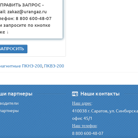
ПРАВИТЬ ЗАПРОС -
ail: zakaz@urangaz.ru
лефон: 8 800 600-48-07
и запросите по кнопке
же ↓
ЗАПРОСИТЬ
магнитные ПКНЭ-200
,
ПКВЭ-200
ши партнеры
Наши контакты
водители
Наш адрес
:
партнеры
410038 г. Саратов, ул. Симбирск
офис 45/1
Наш телефон
:
8 800 600-48-07